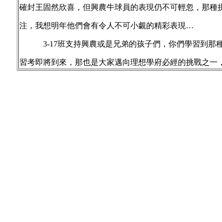
確封王
固然欣喜，但興農牛球員的表現仍不可輕忽，那種
注，我
想明年他們會有令人不可小覷的精彩表現…
3-17班支持興農或是兄弟的孩子們，你們學習到那種
習
考即將到來，那也是大家邁向理想學府必經的挑戰之一