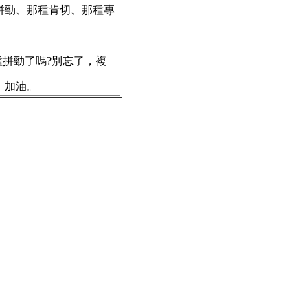
拼勁、那種肯切、那種專
拼勁了嗎?別忘了，複
，加油。