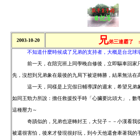
兄
2003-10-20
弟三連霸了 :
不知道什麼時候成了兄弟的支持者，大概是台北球
前一天，在陪完班上同學晚自修後，立即驅車回家
先，沒想到兄弟象在最後的九局下被逆轉勝，結果無法在
這一天，同樣是上完假日輔導課的週末，希望兄弟象
如同王勁力所說：擔任救援投手時「心臟要比頭大」，數
這種壓力～
奇蹟似的，兄弟也逆轉封王，大兒子－－小漢看我從
被還很
害怕，後來才發現很好玩，到今天他還會牽著我的