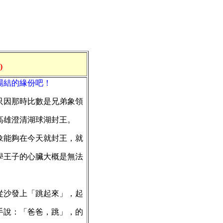
)
場結的緣份吧！
只因那時比數是兄弟象領
高雄澄清湖球湖封王。
能夠在今天就封王，就
學王子的心臟大概是無法
沙發上「跳起來」，起
手說：「爸爸，跳」，的