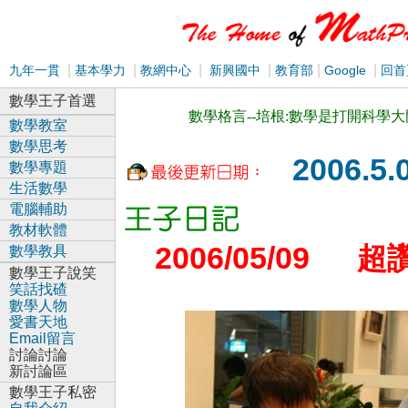
|
|
|
|
|
|
九年一貫
基本學力
教網中心
新興國中
教育部
Google
回首
數學王子首選
數學格言--培根:數學是打開科學
數學教室
數學思考
2006.5.
數學專題
生活數學
電腦輔助
教材軟體
2006/05/09
超
數學教具
數學王子說笑
笑話找碴
數學人物
愛書天地
Email留言
討論討論
新討論區
數學王子私密