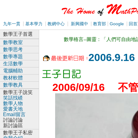
|
|
|
|
|
|
九年一貫
基本學力
教網中心
新興國中
教育部
Google
回首
數學王子首選
數學格言--圖靈：「人們可自由
數學教室
數學思考
2006.9.16
數學專題
生活數學
電腦輔助
教材軟體
2006/09/16
不
數學教具
數學王子說笑
笑話找碴
數學人物
愛書天地
Email留言
討論討論
新討論區
數學王子私密