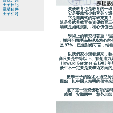
自我介紹
王子日記
資優教育也是教育的一環，它是
電腦稿件
它是要栽培少數菁英？還是要
王子相簿
它是隨興式的零碎充實？還是
這是吳武典教育在資優教育三學分
場就是如此混亂，核心價值已經沒
學術上的研究很著重「理論基礎
，採用不同理論基礎為核心的作為
是 97%，已無對錯可言，端
以我們家小漢看起來，數學王子會比
商只要是中等以上、有創造力與專
Howard Gardner 在19
優生不一定要是要學術方面的資
數學王子的論述太過空洞也不嚴謹
觀點，以中國人精明的個性來說，
底下這一張資優教育的課
感謝 安順國中 慧芬老師．和