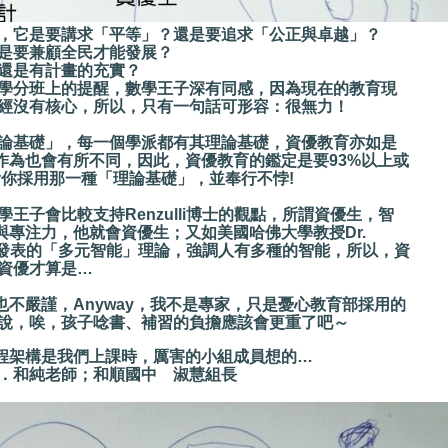
要講求「平等」？還是要追求「公正與卓越」？
兼顧全民才能發展？
有計畫的充實？
班上的提醒，數學王子深有同感，因為現在的教育現
有核心，所以，只有一句話可形容：很無力！
」，每一個學派都有其理論基礎，資優教育亦如是
也會有所不同，因此，資優教育的鑑定是要93%以上或
看你採用那一種「理論基礎」，並奉行不悖!
較支持Renzulli博士的觀點，所謂資優生，智
注力，他就會資優生；又如美國哈佛大學教授Dr.
83 年發表的「多元智能」理論，強調人有多種的智能，所以，資
優才算是…
，Anyway，我不是專家，只是憂心教育部採用的
唉，孩子唸書、補習的負擔應該會更重了吧～
程架構是我們上課時，厲害的小組成員想的…
純老師；和順國中 淑慧組長