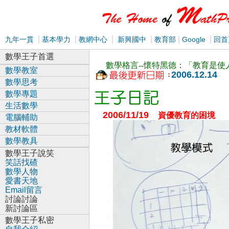
|
|
|
|
|
|
九年一貫
基本學力
教網中心
新興國中
教育部
Google
回首
數學王子首選
數學格言--懷特黑德：「教育是
數學教室
2006.12.14
數學思考
數學專題
生活數學
2006/11/19
資優教育的困境
電腦輔助
教材軟體
數學教具
數學王子說笑
笑話找碴
數學人物
愛書天地
Email留言
討論討論
新討論區
數學王子私密