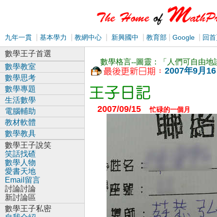
|
|
|
|
|
|
九年一貫
基本學力
教網中心
新興國中
教育部
Google
回首
數學王子首選
數學格言--圖靈：「人們可自由
數學教室
2007年9月1
數學思考
數學專題
生活數學
2007/09/15
忙碌的一個月
電腦輔助
教材軟體
數學教具
數學王子說笑
笑話找碴
數學人物
愛書天地
Email留言
討論討論
新討論區
數學王子私密