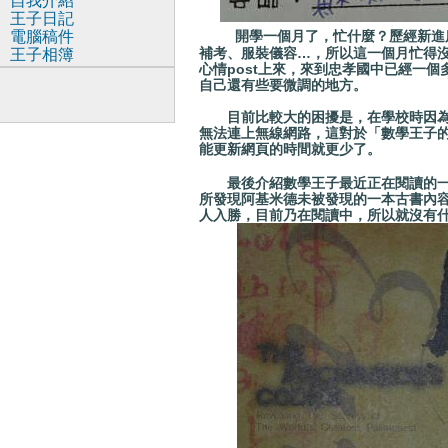
自我介紹
王子日記
電腦稿件
開學一個月了，忙什麼？歷經新進
補考、服裝儀容…，所以這一個月忙得沒
王子相簿
心情post上來，來到忠孝國中已經一個
自己還有些要微調的地方。
目前比較大的困擾是，在學校時因為v
無法連上無線網路，這對於「數學王子的
能更新網頁的時間就更少了。
最後介紹數學王子最近正在閱讀的
所發現阿基米
德未被發現的一本古書內
人入勝，目前乃在閱讀中，所以就沒有什