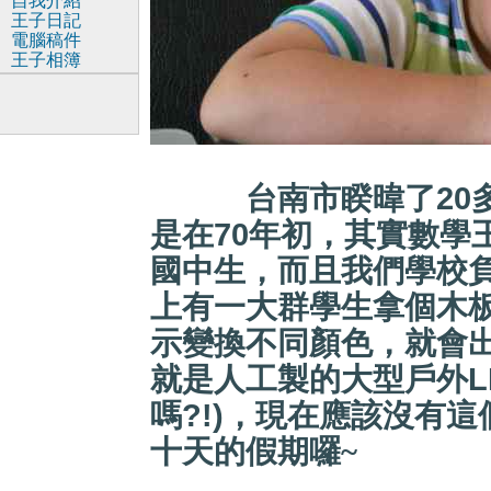
自我介紹
王子日記
電腦稿件
王子相簿
台南市睽暐了2
是在70年初，其實數學
國中生，而且我們學校
上有一大群學生拿個木
示變換不同顏色，就會
就是人工製的大型戶外L
嗎?!)，現在應該沒有
十天的假
期囉~