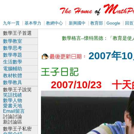
|
|
|
|
|
|
九年一貫
基本學力
教網中心
新興國中
教育部
Google
回首
數學王子首選
數學格言--懷特黑德：「教育是
數學教室
數學思考
2007年1
數學專題
生活數學
電腦輔助
教材軟體
2007/10/23
十天
數學教具
數學王子說笑
笑話找碴
數學人物
愛書天地
Email留言
討論討論
新討論區
數學王子私密