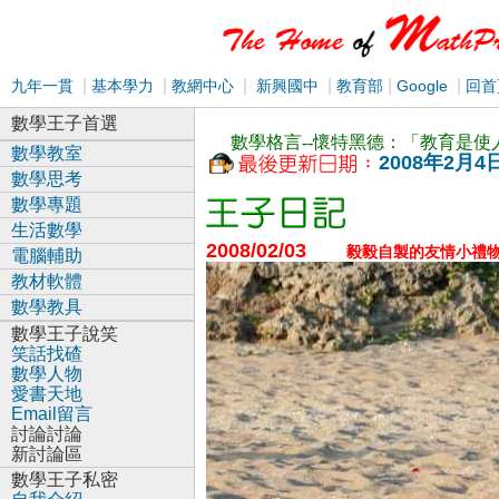
|
|
|
|
|
|
九年一貫
基本學力
教網中心
新興國中
教育部
Google
回首
數學王子首選
數學格言--懷特黑德：「教育是
數學教室
2008年2月4
數學思考
數學專題
生活數學
2008/02/03
毅毅自製的友情小禮
電腦輔助
教材軟體
數學教具
數學王子說笑
笑話找碴
數學人物
愛書天地
Email留言
討論討論
新討論區
數學王子私密