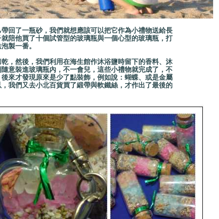
帶回了一瓶砂，我們就想應該可以把它作為小禮物送給長
子就陪他買了十個試管型的玻璃瓶與一個心型的玻璃瓶，打
法泡製一番。
乾，然後，我們利用在海生館作沐浴鹽時留下的香料、沐
例隨意裝進玻璃瓶內，不一會兒，這些小禮物就完成了，不
，後來才發現原來是少了點裝飾，例如說：蝴蝶、或是金屬
以，我們又去小北百貨買了緞帶與軟鐵絲，才作出了最後的