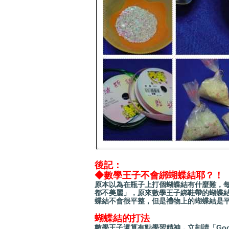
後記：
◆數學王子不會綁蝴蝶結耶？！
原本以為在瓶子上打個蝴蝶結有什麼難，
都不美麗」，原來數學王子綁鞋帶的蝴蝶
蝶結
不會很平整，但是禮物上的蝴蝶結是
蝴蝶結的打法
數學王子還算
有點
學習精神，立刻請「Go