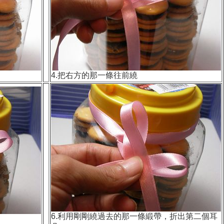
4.把右方的那一條往前繞
6.利用剛剛繞過去的那一條緞帶，折出第二個耳