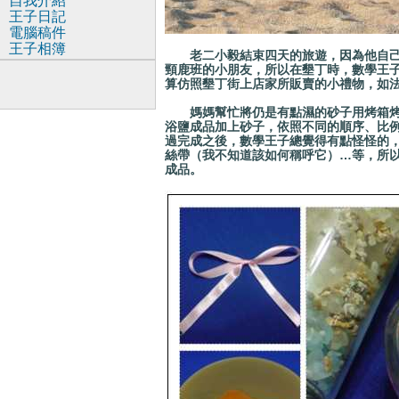
自我介紹
王子日記
電腦稿件
王子相簿
老二小毅結束四天的旅遊，因為他自己
頸鹿班的小朋友，所以在墾丁時，數學王
算仿照墾丁街上店家所販賣的小禮物，如
媽媽幫忙將仍是有點濕的砂子用烤箱烤
浴鹽成品加上砂子，依照不同的順序、比
過
完成之後，數學王子總覺得有點怪怪的
絲帶（我不知道該如何稱呼它）…等，所
成品。