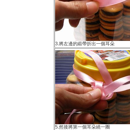
3.將左邊的緞帶折出一個耳朵
5.然後將第一個耳朵繞一圈