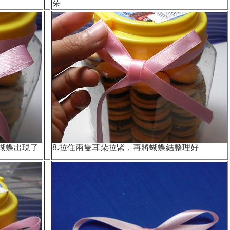
朵
蝴蝶出現了
8.拉住兩隻耳朵拉緊，再將蝴蝶結整理好