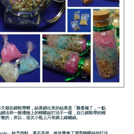
每天都在綁鞋帶啊，結果綁出來的結果是「難看極了，一點
結綁法和一般禮物上的
蝴蝶結打法
不一樣，
自己綁鞋帶的蝴
平整的，所以，這次小瓶上只有綁上綠鐵絲。
ogle」給予指點，果不其然，終於學會了漂亮蝴蝶結的打法，