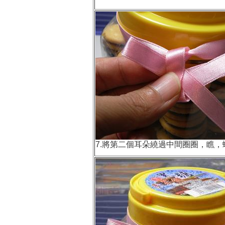
7.將第二個耳朵繞過中間圈圈，瞧，