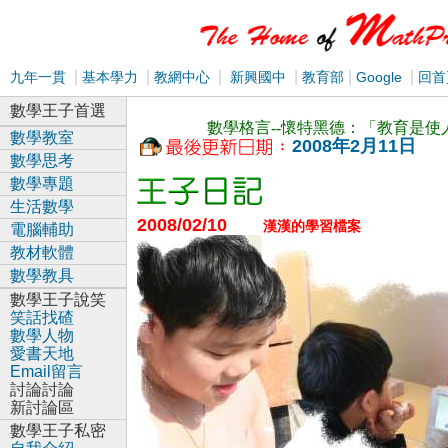
|
|
|
|
|
|
九年一貫
基本學力
教網中心
新興國中
教育部
Google
回首
數學王子首選
數學格言--懷特黑德：「教育是
數學教室
2008年2月11日
數學思考
數學專題
生活數學
2008/02/10
漢漢的學習檔案
電腦輔助
教材軟體
數學教具
數學王子說笑
笑話找碴
數學人物
愛書天地
Email留言
討論討論
新討論區
數學王子私密