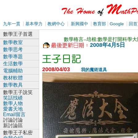
|
|
|
|
|
|
九年一貫
基本學力
教網中心
新興國中
教育部
Google
回首
數學王子首選
數學格言--培根:數學是打開科學
數學教室
2008年4月5日
數學思考
數學專題
生活數學
2008/04/03
我的魔術道具
電腦輔助
教材軟體
數學教具
數學王子說笑
笑話找碴
數學人物
愛書天地
Email留言
討論討論
新討論區
數學王子私密