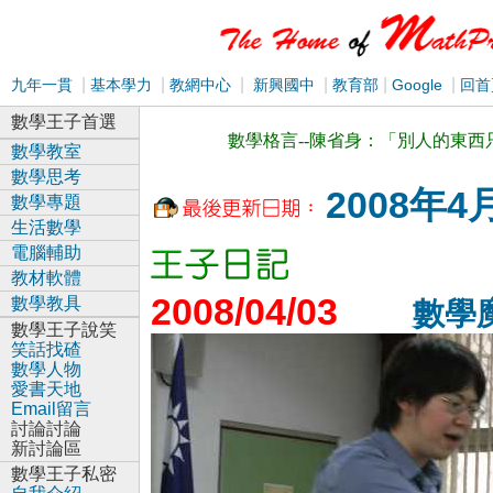
|
|
|
|
|
|
九年一貫
基本學力
教網中心
新興國中
教育部
Google
回首
數學王子首選
數學格言--陳省身：「別人的東
數學教室
數學思考
2008年4
數學專題
生活數學
電腦輔助
教材軟體
2008/04/03
數學教具
數學
數學王子說笑
笑話找碴
數學人物
愛書天地
Email留言
討論討論
新討論區
數學王子私密