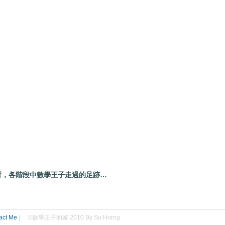
各階段中數學王子走過的足跡…
a
ct Me
| ©數學王子的家 2010 By Su Horng