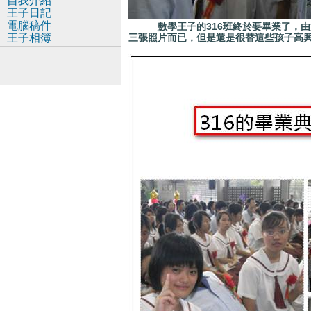
自我介紹
王子日記
電腦稿件
數學王子的316班終於要畢業了，由於
王子相簿
三張照片而已，但是還是很替這些孩子高