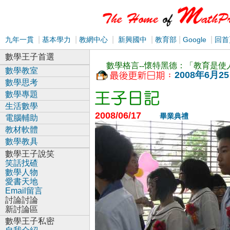
|
|
|
|
|
|
九年一貫
基本學力
教網中心
新興國中
教育部
Google
回首
數學王子首選
數學格言--懷特黑德：「教育是
數學教室
2008年6月2
數學思考
數學專題
生活數學
2008/06/17
畢業典禮
電腦輔助
教材軟體
數學教具
數學王子說笑
笑話找碴
數學人物
愛書天地
Email留言
討論討論
新討論區
數學王子私密