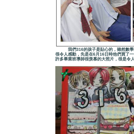
我們316的孩子是貼心的，雖然數學王
很令人感動，先是在6月16日時他們買了
許多畢業班導師很羡慕的大照片，很是令人