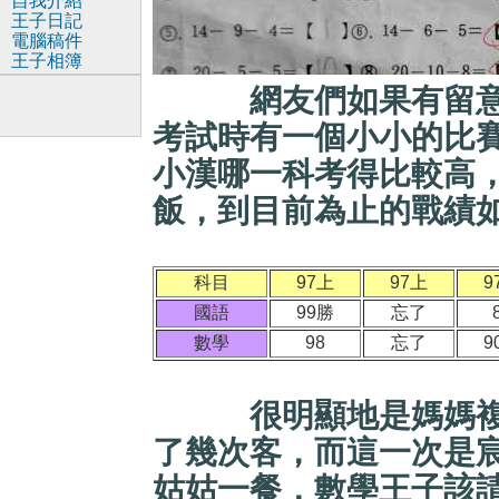
自我介紹
王子日記
電腦稿件
王子相簿
網友們如果有留意數
考試時有一個小小的比
小漢哪一科考得比較高
飯，到目前為止的戰績
科目
97上
97上
9
國語
99勝
忘了
數學
98
忘了
9
很明顯地是媽媽複習
了幾次客，而這一次是
姑姑一餐，數學王子該