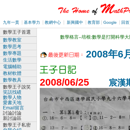
|
|
|
|
|
|
九年一貫
基本學力
教網中心
新興國中
教育部
Google
回首
數學王子首選
數學格言--培根:數學是打開科學
數學教室
數學思考
2008年6
數學專題
生活數學
電腦輔助
教材軟體
2008/06/25
數學教具
宸漢
數學王子說笑
笑話找碴
數學人物
愛書天地
Email留言
討論討論
新討論區
數學王子私密