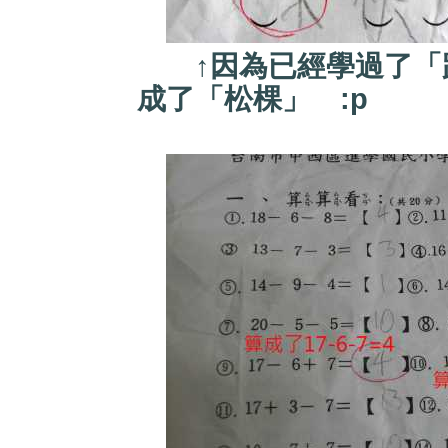
↑因為已經學過了「跑
成了「松棵」 :p