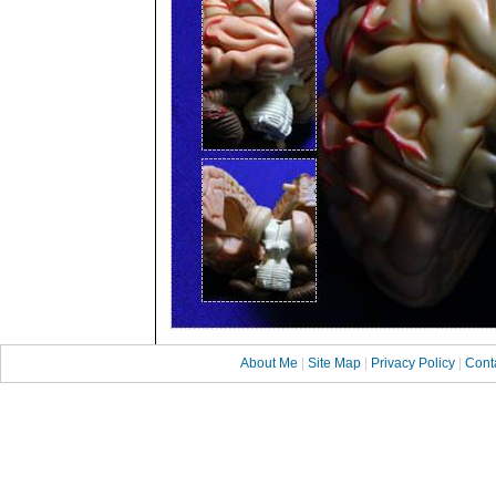
About Me
|
Site Map
|
Privacy Policy
|
Cont