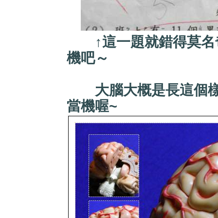
↑這一題就錯得莫名奇
機吧～
大腦大概是長這個樣
當機喔~