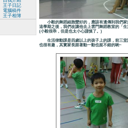
自我介紹
王子日記
電腦稿件
王子相簿
小毅的舞蹈細胞蠻好的，應該有遺傳到我們家媽
這學期之後，我們改讓他去上雲門舞蹈教室的「生
(小毅很乖，但是也太小心謹慎了。)
生活律動課是四歲以上的孩子上的課，前三堂課
也很有趣，其實家長跟著動一動也挺不錯的喲~