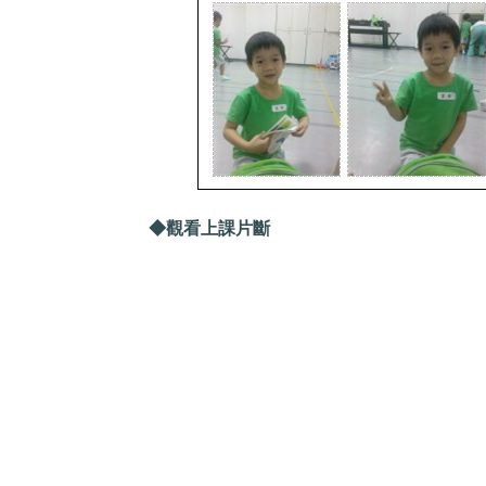
◆觀看上課片斷