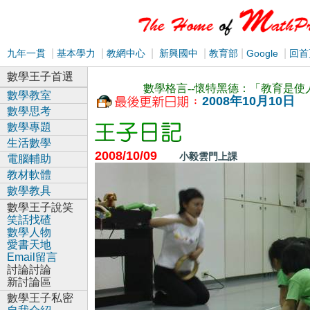
|
|
|
|
|
|
九年一貫
基本學力
教網中心
新興國中
教育部
Google
回首
數學王子首選
數學格言--懷特黑德：「教育是
數學教室
2008年10月10日
數學思考
數學專題
生活數學
2008/10/09
小毅雲門上課
電腦輔助
教材軟體
數學教具
數學王子說笑
笑話找碴
數學人物
愛書天地
Email留言
討論討論
新討論區
數學王子私密