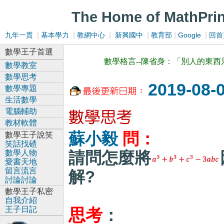
The Home of MathPri
|
|
|
|
|
|
九年一貫
基本學力
教網中心
新興國中
教育部
Google
回首
數學王子首選
數學格言--陳省身：「別人的東
數學教室
數學思考
2019-08-
數學專題
生活數學
電腦輔助
教材軟體
蘇小毅
問：
數學王子說笑
笑話找碴
數學人物
請問怎麼將
愛書天地
留言流言
解?
討論討論
數學王子私密
自我介紹
王子日記
思考
：