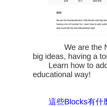
We are the Number
big ideas, having a t
Learn how to add, s
educational way!
這些Blocks有