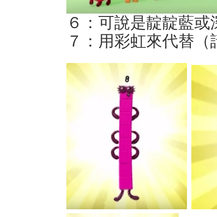
６：可說是靛靛藍或
７：用彩虹來代替（請