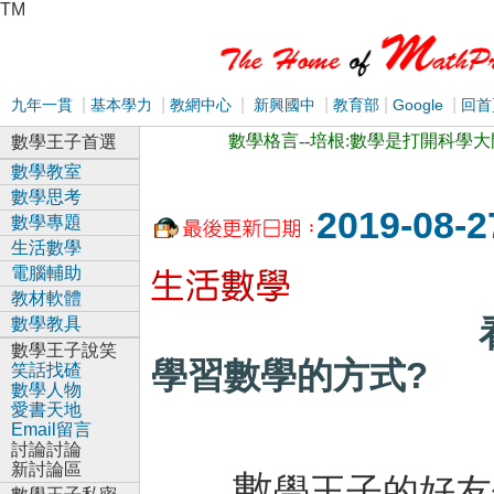
TM
|
|
|
|
|
|
九年一貫
基本學力
教網中心
新興國中
教育部
Google
回首
數學格言--培根:數學是打開科學
數學王子首選
數學教室
數學思考
2019-08-2
數學專題
生活數學
電腦輔助
教材軟體
看國外影片
數學教具
數學王子說笑
學習數學的方式?
笑話找碴
數學人物
愛書天地
Email留言
討論討論
新討論區
數
學王子的好友