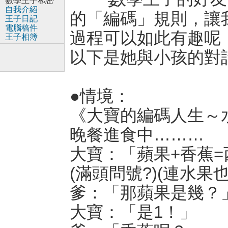
數學王子私密
自我介紹
的「編碼」規則，讓
王子日記
電腦稿件
過程可以如此有趣呢
王子相簿
以下是她與小孩的對
●情境：
《大寶的編碼人生～
晚餐進食中………
大寶：「蘋果+香蕉=
(滿頭問號?)(連水果
爹：「那蘋果是幾？
大寶：「是1！」