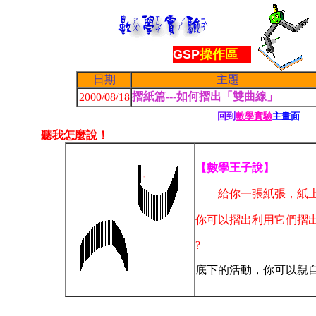
1
GSP
操作區
日期
主題
摺紙篇---如何摺出「雙曲線」
2000/08/18
回到
數學實驗
主畫面
聽我怎麼說！
【數學王子說】
給你一張紙張，紙上
你可以摺出利用它們摺
?
底下的活動，你可以親