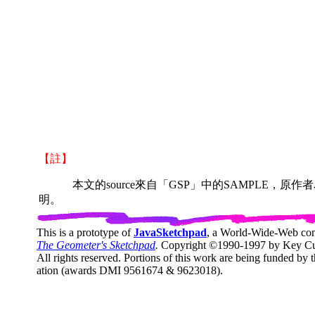
【註】
本文的source來自「GSP」中的SAMPLE，原作者為「N
明。
This is a prototype of
JavaSketchpad
, a World-Wide-Web co
The Geometer's Sketchpad
.
Copyright ©1990-1997 by Key Cur
All rights reserved. Portions of this work are being funded by
ation (awards DMI 9561674 & 9623018).