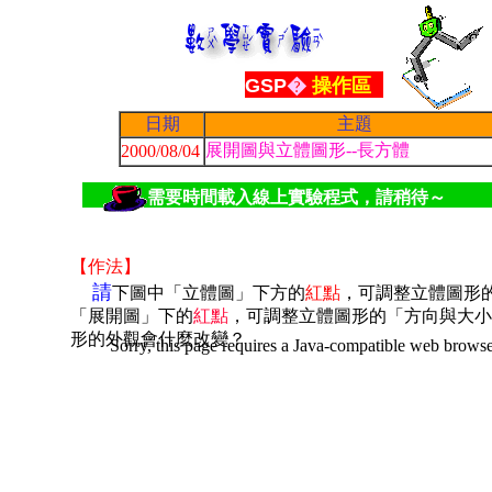
GSP
�
操作區
日期
主題
展開圖與立體圖形--長方體
2000/08/04
需要時間載入線上實驗程式，請稍待～
【作法】
請
下圖中「立體圖」下方的
紅點
，可調整立體圖形
「展開圖」下的
紅點
，可調整立體圖形的「方向與大小
形的外觀會什麼改變？
Sorry, this page requires a Java-compatible web browse