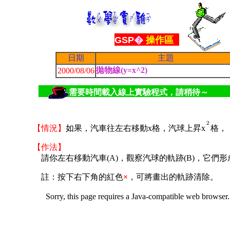
GSP
�
操作區
日期
主題
拋物線(y=x^2)
2000/08/06
需要時間載入線上實驗程式，請稍待～
【情況】
如果，汽車往左右移動x格，汽球上昇x
格，
【作法】
請你左右移動汽車(A)，觀察汽球的軌跡(B)，它們
註：按下右下角的紅色
×
，
可將畫出的軌跡清除。
Sorry, this page requires a Java-compatible web browser.