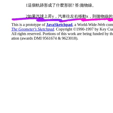
1這個軌跡形成了什麼形狀? 答:拋物線。
2如果汽球上昇y，汽車往左右移動x，則拋物線的方程
This is a prototype of
JavaSketchpad
, a World-Wide-Web com
The Geometer's Sketchpad
.
Copyright ©1990-1997 by Key Curr
All rights reserved. Portions of this work are being funded by 
ation (awards DMI 9561674 & 9623018).