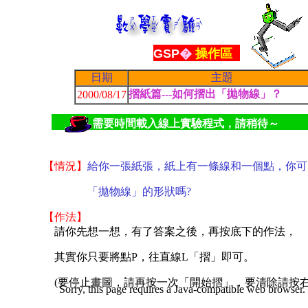
GSP
�
操作區
日期
主題
摺紙篇---如何摺出「拋物線」？
2000/08/17
需要時間載入線上實驗程式，請稍待～
【情況】
給你一張紙張，紙上有一條線和一個點，
你可
「拋
物線」的形狀嗎?
【作法】
請你先想一想，有了答案之後，再按底下的作法，
其實你只要將點P，往直線L「摺」即可。
(要停止畫圖，請再按一次「開始摺」，要清除請按右
Sorry, this page requires a Java-compatible web browser.