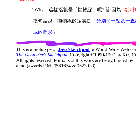
1Why，這樣摺就是「拋物線」呢? 答:因為:
p點叫
換句話說，拋物線的定義是「
分別與一點及一直
成的圖形
」。
This is a prototype of
JavaSketchpad
, a World-Wide-Web co
The Geometer's Sketchpad
.
Copyright ©1990-1997 by Key Cur
All rights reserved. Portions of this work are being funded by
ation (awards DMI 9561674 & 9623018).