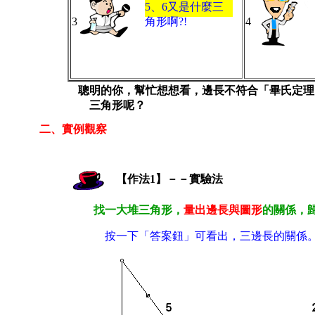
5、6又是什麼三
3
角形啊?!
4
聰明的你，幫忙想想看，邊長不符合「畢氏定理
三角形呢？
二、實例觀察
【作法1】－－實驗法
找一大堆三角形，
量出邊長與圖形
的關係，
按一下「答案鈕」可看出，三邊長的關係