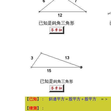
已知是鈍角三角形
已知是
鈍角三角形
【
已知
】：
斜邊平方
＝
股平方＋股平方
＝
【
猜測
】：