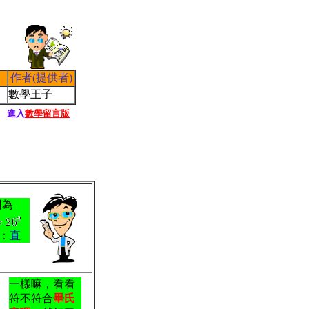
作者(提供者)
數學王子
進入
數學留言版
因為
：
直
一樣嘛，看看
符不符合
畢氏