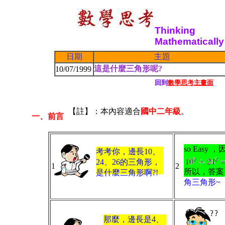
1
Thinking
2
Mathematically
日期
主題
這是什麼三角形呢?
10/07/1999
回到
數學思考主畫面
【註】：本內容適合
國中二年級
。
一、前言
s
o Easy ，
考考你，邊長10、
24、26的三角形，
1
2
所以，答案
是什麼三角形啊?!
角三角形~
那麼，邊長是4、