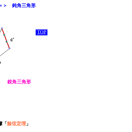
 ＝＞
鈍角三角形
TOP
＞
銳角三角形
據「
餘弦定理
」