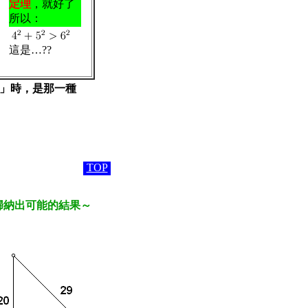
定理
，就好了
所以：
這是…??
」時，是那一種
TOP
歸納出可能的結果～
。