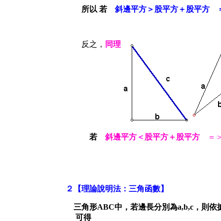
所以
若
斜邊平方
＞股平方＋股平方
反之，
同理
若
斜邊平方
＜
股平方＋股平方
＝
２【理論說明法：三角函數】
三角形ABC中，若邊長分別為a,b,c，則依
可得