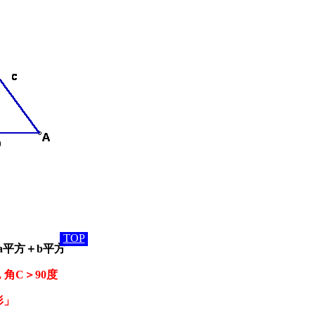
TOP
a平方＋b平方
, 角C＞90度
」