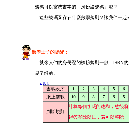
號碼可以當成書本的「身份證號碼」呢？
這些號碼又存在什麼數學規則？讓我們一起
數學王子的提醒：
就像人們的身份證的檢驗規則一般，ISBN
易了解的。
●規則
書碼次序
1
2
3
4
5
6
乘上倍數
10
9
8
7
6
5
計算每個字碼的總和，然後將
判斷規則
得答案除以11，若可以整除