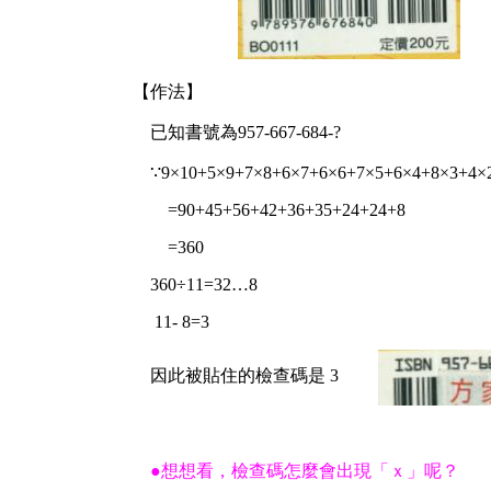
【作法】
已知書號為
957-667-684-?
∵9×10+5×9+7×8+6×7+6×6+7×5+6×4+8×3+4×
=90+45+56+42+36+35+24+24+8
=360
360÷11=32…8
11- 8=3
因此被貼住的檢查碼是 3
●想想看，檢查碼怎麼會出現「ｘ」呢？