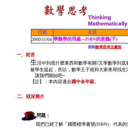
1
1
Thinking
Mathematically
日期
主題
學數學的用處---ISBN的意義(下)
2000/11/04
回到
數學思考主畫面
一、前言
生
活中到底什麼東西和數學有關?又學數學到底
被學生提起，所以，數學王子就和大家來尋找生
讓我們開始吧~
【註】：本內容適合
國中各年級
。
二、狀況簡介
問題：
我們已經了解「
國際標準書號
(ISBN)」代