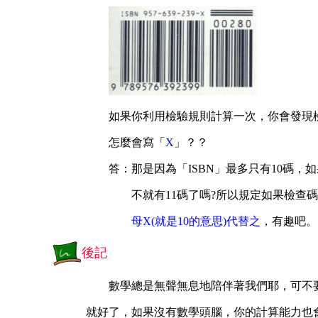
如果你利用檢驗規則計算一次，你會發現
怎麼會寫「
X
」？？
答：
那是因為「ISBN」最多只有10碼，
不就有11碼了嗎?所以規定如果檢查碼
母X(就是10的意思)代替之
，有趣吧。
後記
數學總是無聲無息地陪伴著我們耶，可不
就好了，如果沒有數學頭腦，你的計算能力也會