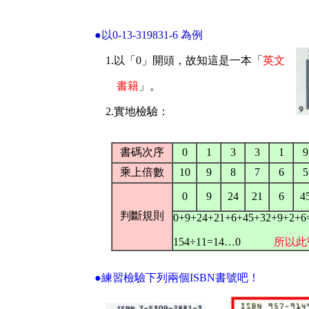
●以0-13-319831-6 為例
1.
以「0」開頭，故知這是一本「
英文
書籍
」。
2.
實地檢驗：
書碼次序
0
1
3
3
1
9
乘上倍數
10
9
8
7
6
5
0
9
24
21
6
4
判斷規則
0+9+24+21+6+45+32+9+2+6
154÷11=14…0
所以此
●練習檢驗下列兩個ISBN書號吧！