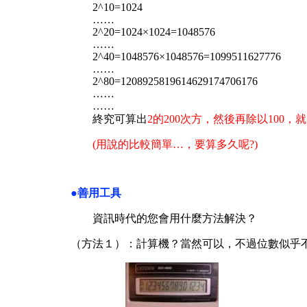
2^10=1024
……
2^20=1024×1024=1048576
……
2^40=1048576×1048576=1099511627776
……
2^80=1208925819614629174706176
……
……
終究可算出
2的200次方，然後再除以100，
(用說的比較簡單…，要算多久呢?)
●善用工具
資訊時代的您會用什麼方法解決？
（方法１）：計算機？當然可以，不過位數似乎