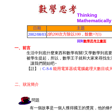
1
Thinking
Mathematically
日期
主題
2的200次方除以100，餘數=?(1)
2002/08/03
回到
數學思考主畫面
一、前言
生活中到底什麼東西和數學有關?又學數學到底要
被學生提起，所以，數學王子就和大家來尋找生
讓我們開始吧~
【註】：
C-S-6
能用電算器或電腦處理大數目或
二、狀況簡介
問題
有一個故事是一個人獲得國王的獎賞，他的條