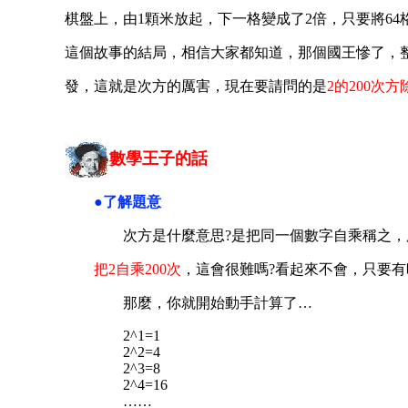
棋盤上，由1顆米放起，下一格變成了2倍，只要將64
這個故事的結局，相信大家都知道，那個國王慘了，
發，這就是次方的厲害，現在要請問的是
2的200次方
數學王子的話
●了解題意
次方是什麼意思?是把同一個數字自乘稱之，
把2自乘200次
，這會很難嗎?看起來不會，只要
那麼，你就開始動手計算了…
2^1=1
2^2=4
2^3=8
2^4=16
……