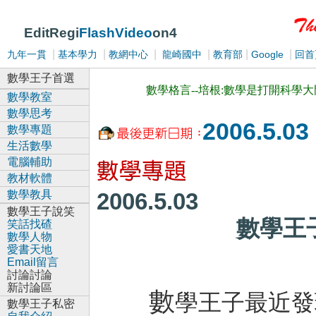
EditRegi
FlashVideo
on4
|
|
|
|
|
|
九年一貫
基本學力
教網中心
龍崎國中
教育部
Google
回首
數學王子首選
數學格言--培根:數學是打開科學
數學教室
數學思考
2006.5.03
數學專題
生活數學
電腦輔助
教材軟體
數學教具
2006.5.
數學王子說笑
數學王
笑話找碴
數學人物
愛書天地
Email留言
討論討論
新討論區
數
學王子最近發
數學王子私密