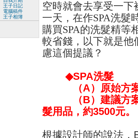
自我介紹
空時就會去享受一下
王子日記
電腦稿件
一天，在作SPA洗
王子相簿
購買SPA的洗髮精等
較省錢，以下就是他
慮這個提議？
◆SPA洗髮
（A）原始方案：
（B）建議方案：每
髮用品，約3500元。
根據設計師的說法，