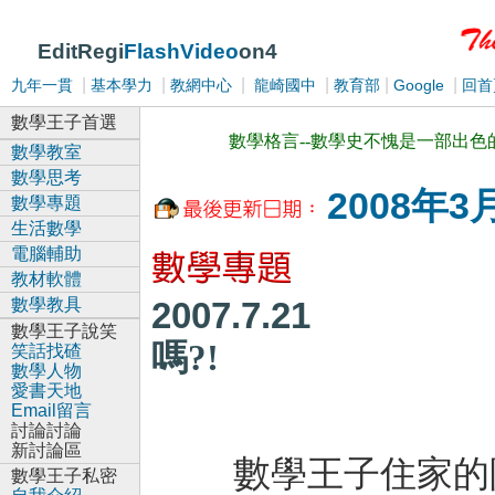
EditRegi
FlashVideo
on4
|
|
|
|
|
|
九年一貫
基本學力
教網中心
龍崎國中
教育部
Google
回首
數學王子首選
數學格言--數學史不愧是一部出色
數學教室
數學思考
2008年3
數學專題
生活數學
電腦輔助
教材軟體
數學教具
2007.7.
數學王子說笑
嗎?!
笑話找碴
數學人物
愛書天地
Email留言
討論討論
新討論區
數
學王子住家的
數學王子私密