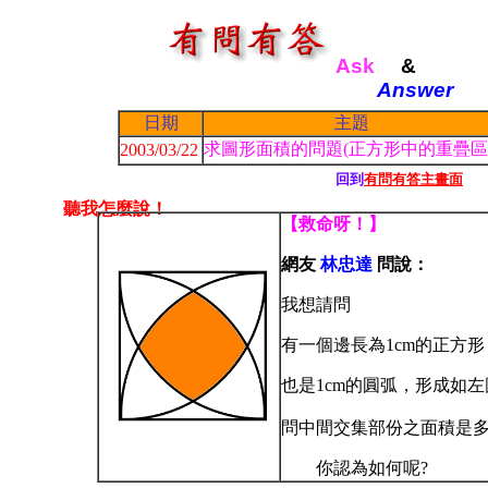
1
Ask
&
Answer
日期
主題
求圖形面積的問題
(正方形中的重疊區
2003/03/22
回到
有問有答主畫面
聽我怎麼說！
【救命呀！】
網友
林忠達
問
說：
我想請問
有一個邊長為1cm的正方
也是1cm的圓弧，形成如
問中間交集部份之面積是多
你認為如何呢?