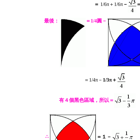
＝
1/6π＋1/6π
－
最後：
＝1/4圓－
＝1/4π－
1/3π＋
有４個黑色區域，所以＝
∴
＝１－