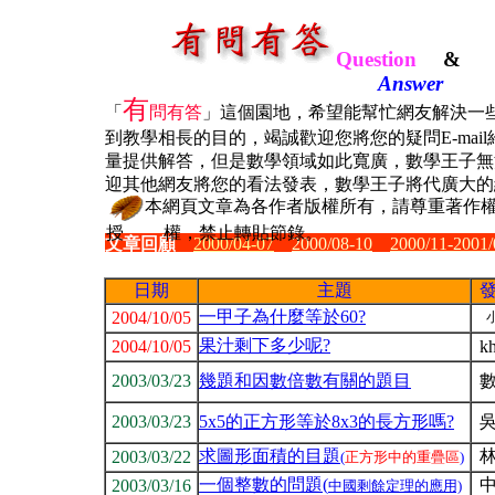
Question
&
Answer
有
「
問有答
」這個園地，希望能幫忙網友解決一
到教學相長的目的，竭誠歡迎您將您的疑問
E-mail
量提供解答，但是數學領域如此寬廣，數學王子無
迎其他網友將您的看法發表，數學王子將代廣大的
本網頁文章為各作者版權所有，請尊重著作
授 權，禁止轉貼節錄。
文章回顧
2000/04-07
2000/08-10
2000/11-2001/
日期
主題
一甲子為什麼等於60?
2004/10/05
果汁剩下多少呢?
2004/10/05
k
2003/03/23
幾題和因數倍數有關的題目
2003/03/23
5x5的正方形等於8x3的長方形嗎?
求圖形面積的目題
2003/03/22
(
正方形中的重疊區
)
一個整數的問題(
2003/03/16
中國剩餘定理的應用)