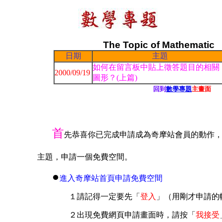
1
The Topic of Mathematic
日期
主題
如何在留言板中貼上徵答題目的相關
2000/09/19
圖形？(上篇)
回到
數學專題
主畫面
首
先恭喜你已完成申請成為奇摩站會員的動作
主題，申請一個免費空間。
●
進入奇摩站首頁申請免費空間
１請記得一定要先「
登入
」（用剛才申請的
２
出現免費網頁申請畫面時，請按「
我接受