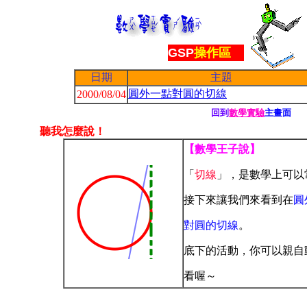
1
GSP
操作區
日期
主題
圓外一點對圓的切線
2000/08/04
回到
數學實驗
主畫面
聽我怎麼說！
【數學王子說】
「
切
線
」，是數學上可以
接下來讓我們來看到在
圓
對
圓的切線
。
底下的活動，你可以親自
看喔～