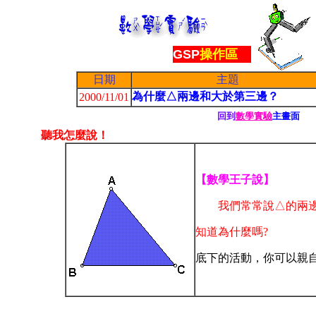
1
GSP
操作區
日期
主題
為什麼△兩邊和大於第三邊？
2000/11/01
回到
數學實驗
主畫面
聽我怎麼說！
【數學王子說】
我們常常說△的兩邊
知道為什麼嗎?
底下的活動，你可以親