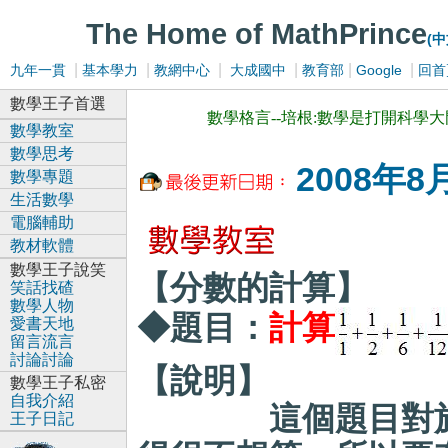
The Home of MathPrince
(
|
|
|
|
|
|
九年一貫
基本學力
教網中心
大成國中
教育部
Google
回首
數學王子首選
數學格言--培根:數學是打開科學
數學教室
數學思考
2008年8
數學專題
生活數學
電腦輔助
教材軟體
數學王子說笑
【分數的計算】
笑話找碴
數學人物
◆題目：
計算
愛書天地
留言流言
討論討論
【說明】
數學王子私密
自我介紹
這個題目對於用
王子日記