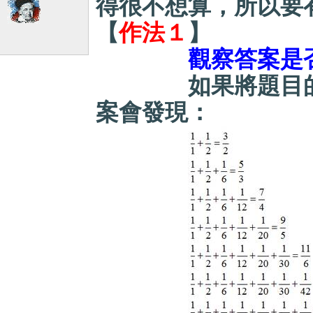
得很不想算，所以要
【
作法１
】
觀察答案是
如果將題目的項
案會發現：