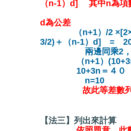
（n-1）d] 其中n為
d為公差
（n+1）/2 ×[
3/2)＋（n-1）d] = 2
兩邊同乘2，並
（n+1）(10+3n)－
10+3n＝４０
n=10
故此等差數列有共
【法三】列出來計算
依照題意，此數列