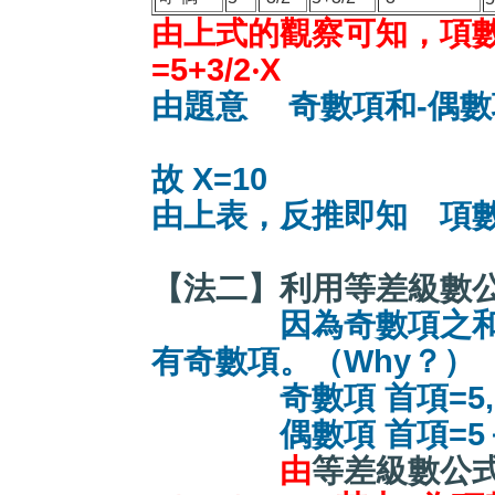
由上式的觀察可知，項
=5+3/2‧X
由題意 奇數項和-偶數項和
=2
故 X=10
由上表，反推即知 項數n
【法二】利用等差級數
因為奇數項之
有奇數項。（Why？）
奇數項 首項=5, 公差 
偶數項 首項=5＋3/2,
由
等差級數公