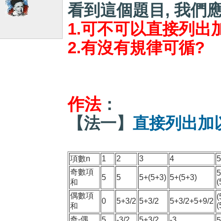
看到這個題目, 我們
1.可不可以直接列出
2.有沒有規律可循?
作法
：
【法一】
直接列出加
項數n
1
2
3
4
奇數項
5
5
5
5+(5+3)
5+(5+3)
(
和
偶數項
(
0
5+3/2
5+3/2
5+3/2+5+9/2
(
和
奇-偶
5
-3/2
5+3/2
-3
5