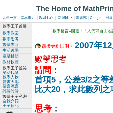
The Home of MathPri
|
|
|
|
|
|
九年一貫
基本學力
教網中心
新興國中
教育部
Google
回首
數學王子首選
數學格言--圖靈：「人們可自由
數學教室
數學思考
2007年1
數學專題
生活數學
電腦輔助
教材軟體
請問：
數學王子說笑
笑話找碴
數學人物
首項5，公差3/2之
愛書天地
留言流言
比大20，求此數列之
討論討論
數學王子私密
自我介紹
王子日記
思考
：