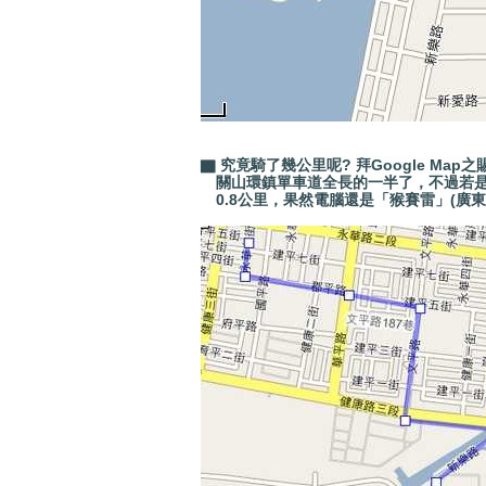
▇ 究竟騎了幾公里呢? 拜Google Ma
關山環鎮單車道全長的一半了，不過若是依照
0.8公里，果然
電腦
還是「猴賽雷」(廣東