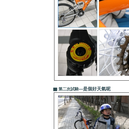
---是個好天氣呢
▇ 第二次試騎