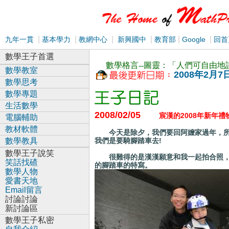
|
|
|
|
|
|
九年一貫
基本學力
教網中心
新興國中
教育部
Google
回首
數學王子首選
數學格言--圖靈：「人們可自由
數學教室
2008年2月7
數學思考
數學專題
生活數學
2008/02/05
宸漢的2008年新年禮
電腦輔助
教材軟體
今天是除夕，我們要回阿嬤家過年，所
數學教具
我們是要騎腳踏車去!
數學王子說笑
很難得的是漢漢願意和我一起拍合照，
笑話找碴
的腳踏車的特寫。
數學人物
愛書天地
Email留言
討論討論
新討論區
數學王子私密