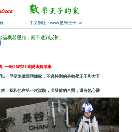
頁
中文網址：www.數學王子.tw
地談論機器思維，而不遭到反對」
日
物--一輛26吋21速變速腳踏車
以一早要準備回阿嬤家，不過特別的是數學王子和大哥
放上我和他在第一次試騎，出發前的合照，還有他心愛