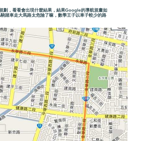
線規劃，看看會出現什麼結果，結果Google的導航規畫如
為騎踏車走大馬路太危險了嘛，數學王子以車子較少的路