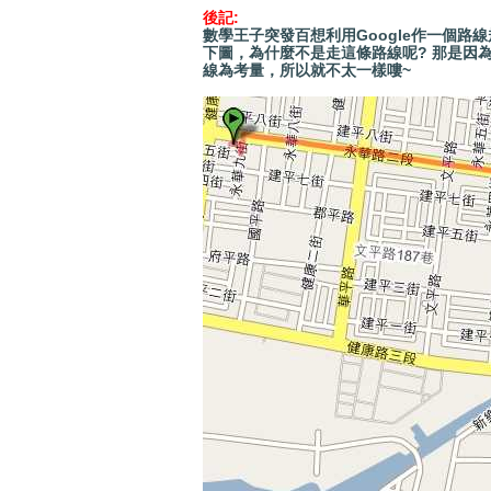
後記:
數學王子突發百想利用Google作一個路
下圖，
為什麼不是走這條路線呢? 那是因
線為考量，所以就不太一樣嘍~