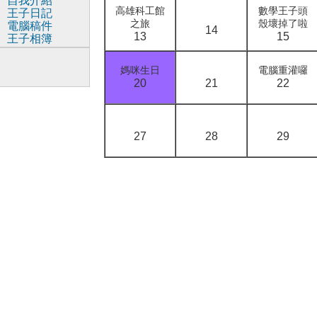
自我介紹
高雄科工館
數學王子頭
王子日記
之旅
殼壞掉了啦
電腦稿件
14
13
15
王子相簿
媽咪生日
電腦重灌囉
20
21
22
27
28
29