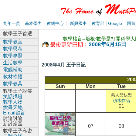
|
|
|
|
|
|
九年一貫
基本學力
教網中心
新興國中
教育部
Google
回首
數學王子首選
數學格言--培根:數學是打開科學
數學教室
2008年6月15日
數學思考
數學專題
生活數學
2008年4月 王子日記
電腦輔助
教材軟體
20
數學教具
Sun
Mon
Tue
數學王子說笑
愚人節快樂
笑話找碴
積木作品
數學人物
01
愛書天地
Email留言
搖頭三兄弟
討論討論
庭庭生日
新討論區
07
08
06
數學王子私密