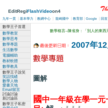
EditRegi
FlashVideo
on4
|
|
|
|
|
|
九年一貫
基本學力
教網中心
龍崎國中
教育部
Google
回首
數學王子首選
數學格言--陳省身：「別人的東
數學教室
數學思考
2007年1
數學專題
生活數學
電腦輔助
教材軟體
數學教具
數學王子說笑
數
笑話找碴
圖解
數學人物
愛書天地
Email留言
討論討論
國
中一年級在學一元
新討論區
數學王子私密