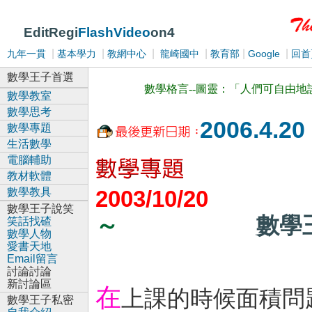
EditRegi
FlashVideo
on4
|
|
|
|
|
|
九年一貫
基本學力
教網中心
龍崎國中
教育部
Google
回首
數學王子首選
數學格言--圖靈：「人們可自由
數學教室
數學思考
2006.4.20
數學專題
生活數學
電腦輔助
教材軟體
數學教具
2003/10/20
數學王子說笑
數學王
～
笑話找碴
數學人物
愛書天地
Email留言
討論討論
新討論區
在
上課的時候面積問
數學王子私密